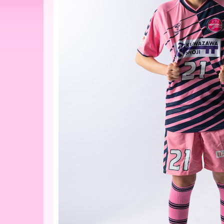
ー
ア
北
海
道