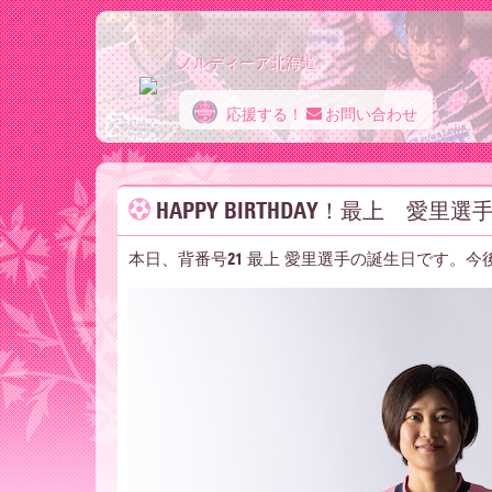
ノルディーア北海道
応援する！
お問い合わせ
ノ
HAPPY BIRTHDAY！最上 愛里選
ル
本日、背番号21 最上 愛里選手の誕生日です。
デ
ィ