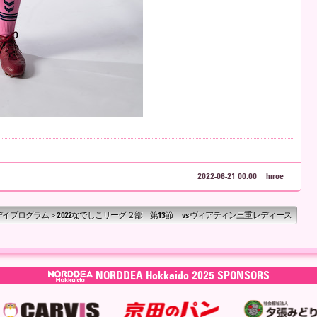
2022-06-21 00:00
hiroe
イプログラム＞2022なでしこリーグ２部 第13節 vs ヴィアティン三重レディース
NORDDEA Hokkaido 2025 SPONSORS