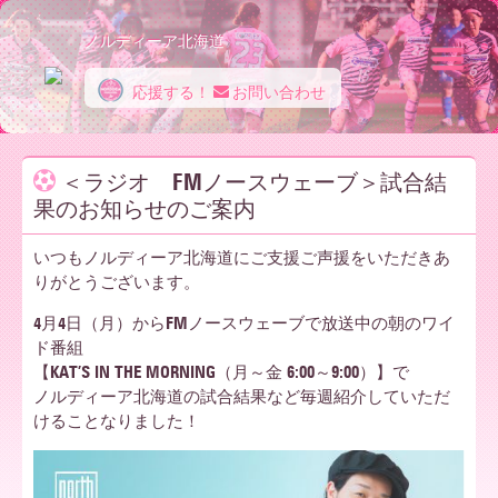
ノルディーア北海道
応援する！
お問い合わせ
ノ
＜ラジオ FMノースウェーブ＞試合結
果のお知らせのご案内
ル
いつもノルディーア北海道にご支援ご声援をいただきあ
りがとうございます。
デ
4月4日（月）からFMノースウェーブで放送中の朝のワイ
ド番組
【KAT’S IN THE MORNING（月～金 6:00～9:00）】で
ィ
ノルディーア北海道の試合結果など毎週紹介していただ
けることなりました！
ー