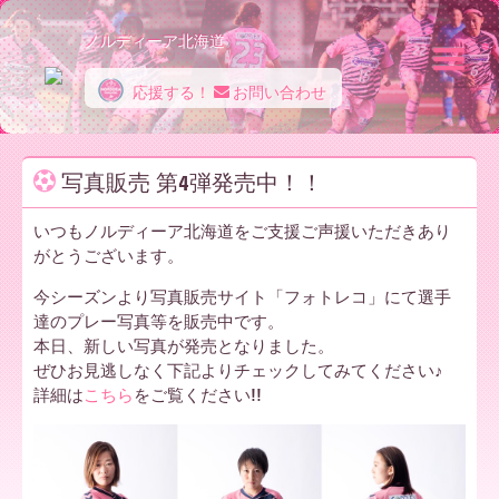
ノルディーア北海道
応援する！
お問い合わせ
ノ
写真販売 第4弾発売中！！
ル
いつもノルディーア北海道をご支援ご声援いただきあり
がとうございます。
デ
今シーズンより写真販売サイト「フォトレコ」にて選手
達のプレー写真等を販売中です。
本日、新しい写真が発売となりました。
ぜひお見逃しなく下記よりチェックしてみてください♪
ィ
詳細は
こちら
をご覧ください!!
ー