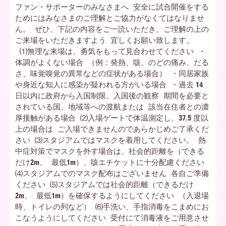
ファン・サポーターのみなさまへ 安全に試合開催をする
ためにはみなさまのご理解とご協力がなくてはなりませ
ん。 ぜひ、下記の内容をご一読いただき、ご理解の上の
ご来場をいただきますよう 宜しくお願い致します。
⑴無理な来場は、勇気をもって見合わせてください ・
体調がよくない場合 （例：発熱、咳、のどの痛み、だる
さ、味覚嗅覚の異常などの症状がある場合） ・同居家族
や身近な知人に感染が疑われる方がいる場合 ・過去 14
日以内に政府から入国制限、入国後の観察 期間を必要と
されている国、地域等への渡航または 該当在住者との濃
厚接触がある場合 ⑵入場ゲートで体温測定し、37.5 度以
上の場合は ご入場できませんのであらかじめご了承くだ
さい ⑶スタジアムではマスクを着用してください。 熱
中症対策でマスクを外す場合は、社会的距離を（できる
だけ2m、 最低1m）、咳エチケットに十分配慮ください
⑷スタジアムでのマスク配布はございません 各自ご準備
ください ⑸スタジアムでは社会的距離（できるだけ
2m、 最低1m）を確保するようにしてください （入退場
時、トイレの列など） ⑹手洗い、手指消毒をこまめにお
こなうようにしてください 受付にて消毒液をご用意させ