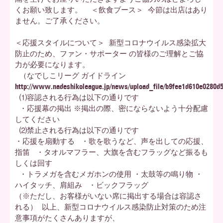
くお願い致します。 ＜飲食ブース＞ 今節は出店はあり
ません。ご了承ください。
＜応援スタイルについて＞ 新型コロナウイルス感染拡大
防止のため、ファン・サポーター の皆様のご理解とご協
力が必要になります。
（なでしこリーグ ガイドライン
http://www.nadeshikoleague.jp/news/upload_file/b9fee1d610e0280
⑴容認される行為は以下の通りです
・応援幕の掲出 ※掲出の際、密にならないよう十分配慮
してください
⑵禁止される行為は以下の通りです
・応援を扇動する ・歌を歌うなど、声を出しての応援、
指笛 ・タオルマフラー、大旗を含むフラッグなど振るも
しくは回す
・トラメガを含むメガホンの使用 ・太鼓等の鳴り物 ・
ハイタッチ、肩組み ・ビックフラッグ
（※ただし、お客様がいない席に掲出する場合は容認さ
れる） 以上、新型コロナウイルス感染防止対策のため注
意事項がたくさんありますが、