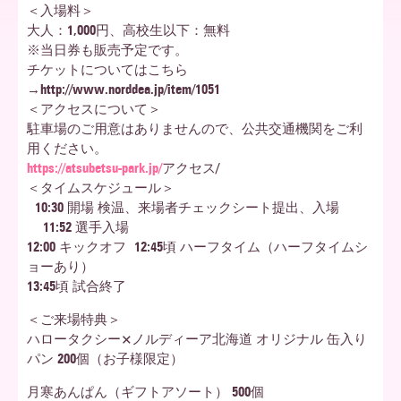
＜入場料＞
大人：1,000円、高校生以下：無料
ア
※当日券も販売予定です。
チケットについてはこちら
→http://www.norddea.jp/item/1051
北
＜アクセスについて＞
駐車場のご用意はありませんので、公共交通機関をご利
用ください。
https://atsubetsu-park.jp/
アクセス/
海
＜タイムスケジュール＞
10:30 開場 検温、来場者チェックシート提出、入場
11:52 選手入場
道
12:00 キックオフ 12:45頃 ハーフタイム（ハーフタイムシ
ョーあり）
13:45頃 試合終了
＜ご来場特典＞
ハロータクシー×ノルディーア北海道 オリジナル 缶入り
パン 200個（お子様限定）
月寒あんぱん（ギフトアソート） 500個