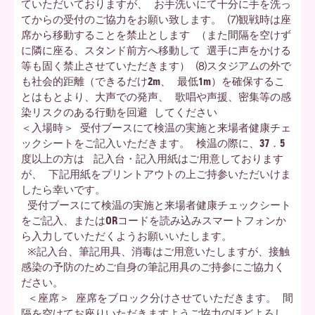
ていただいておりますが、 お手洗いにて十分に手を洗っ
てからの受付のご協力をお願い致します。 ⑺観戦時は座
席から移動することを禁止とします （また間隔を空けず
に隣に座る、スタンド前方へ移動して 選手に声をかける
等も固く禁止させていただきます） ⑻スタジアムの外で
も社会的距離（できるだけ2m、 最低1m）を確保するこ
とはもとより、大声での発声、 歌唱や声援、密集等の感
染リスクのある行動を回避 してください
＜入場時＞ 受付ブースにて検温の実施と来場者健康チェ
ックシートをご記入いただきます。 検温の際に、37．5
度以上の方は 記入台・記入用紙はご用意しております
が、 下記用紙をプリントアウトの上ご持参いただいけま
したら幸いです。
受付ブースにて検温の実施と来場者健康チェックシート
をご記入、またはORコードを読み込みスマートフォンか
ら入力していただくようお願いいたします。
※記入台、筆記用具、消毒はご用意いたしますが、接触
感染の予防のためご自身の筆記用具のご持参にご協力く
ださい。
＜座席＞ 座席をブロック分けさせていただきます。 間
隔を空けてお座りいただきますようご協力のほどよろし