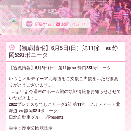
ノルディーア北海道
応援する！
お問い合わせ
ノ
【観戦情報】6月5日(日）第11節 vs 静
岡SSUボニータ
ル
【観戦情報】6月5日(日）第11節 vs 静岡SSUボニータ
デ
いつもノルディーア北海道をご支援ご声援をいただきあ
りがとうございます。
いよいよ今週末のホーム戦の観戦情報をお知らせさせて
いただきます。
ィ
2022プレナスなでしこリーグ2部 第11節 ノルディーア北
海道 vs 静岡SSUボニータ
日北自動車グループPresents
ー
会場：厚別公園競技場