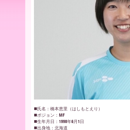
ー
ア
北
海
道
◼️氏名：橋本恵里（はしもとえり）
◼️ポジョン：MF
◼️生年月日：1998年6月1日
◼️出身地：北海道