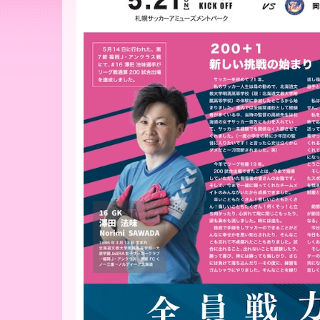
ー
ア
北
海
道