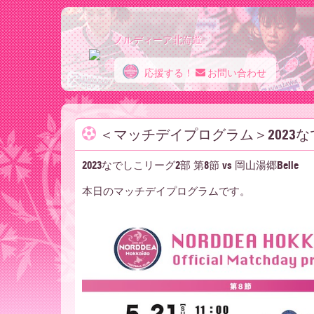
ノルディーア北海道
応援する！
お問い合わせ
ノ
＜マッチデイプログラム＞2023なでし
ル
2023なでしこリーグ2部 第8節 vs 岡山湯郷Belle
本日のマッチデイプログラムです。
デ
ィ