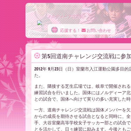
ノルディーア北海道
応援する！
お問い合わせ
ノ
第5回道南チャレンジ交流戦に参
ル
2012年 9月23日（日）室蘭市入江運動公園多
た。
デ
また、隣接する芝生広場では、岐阜で開催される国
練習試合を行いました。国体にはノルディーア北
との試合で、国体へ向けて実りの多い充実した時
ィ
一方、道南チャレンジ交流戦は国体メンバーを欠
からの成長を期待させる試合となると同時に、全
手、大谷室蘭高等学校女子サッカー部との試合で
とを活かして、日々練習に励みます。今後ともご