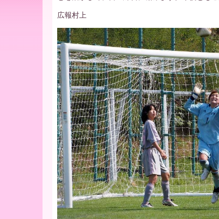
ー
広報村上
ア
北
海
道