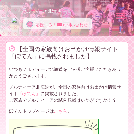
ノルディーア北海道
応援する！
お問い合わせ
ノ
【全国の家族向けお出かけ情報サイト
「ぽてん」に掲載されました】
ル
いつもノルディーア北海道をご支援ご声援いただきあり
がとうございます。
デ
ノルディーア北海道が、全国の家族向けお出かけ情報サ
イト
「ぽてん」
に掲載されました。
ご家族でノルディーアの試合観戦はいかがですか！？
ィ
ぽてんトップページは
こちら
。
ー