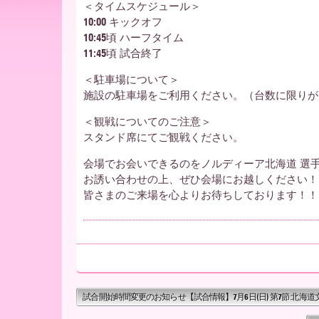
ー
＜タイムスケジュール＞
10:00 キックオフ
10:45頃 ハーフタイム
ア
11:45頃 試合終了
＜駐車場について＞
北
施設の駐車場をご利用ください。（台数に限りが
＜観戦についてのご注意＞
スタンド席にてご観戦ください。
海
会場でお会いできるのをノルディーア北海道 選
お誘い合わせの上、ぜひ会場にお越しください！
皆さまのご来場を心よりお待ちしております！！
道
試合開始時間変更のお知らせ【試合情報】7月6日(日) 第7節 北海