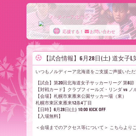
ノルディーア北海道
応援する！
お問い合わせ
ノ
【試合情報】6月28日(土) 道女子
ル
いつもノルディーア北海道をご支援ご声援いただ
【試合】第20回北海道女子サッカーリーグ 第6節
デ
【対戦カード】クラブフィールズ・リンダ vs 
【会場】札幌市東雁来公園サッカー場（東）
札幌市東区東雁来12条4丁目
ィ
【日時】6月28日(土) 10:00 KICK OFF
【入場無料】
＜会場までのアクセス等について＞ こちらより