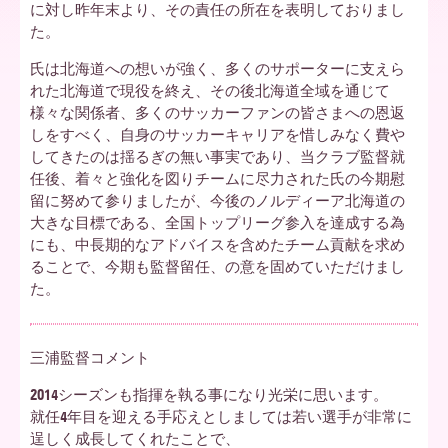
に対し昨年末より、その責任の所在を表明しておりまし
た。
ア
氏は北海道への想いが強く、多くのサポーターに支えら
れた北海道で現役を終え、その後北海道全域を通じて
様々な関係者、多くのサッカーファンの皆さまへの恩返
北
しをすべく、自身のサッカーキャリアを惜しみなく費や
してきたのは揺るぎの無い事実であり、当クラブ監督就
任後、着々と強化を図りチームに尽力された氏の今期慰
海
留に努めて参りましたが、今後のノルディーア北海道の
大きな目標である、全国トップリーグ参入を達成する為
にも、中長期的なアドバイスを含めたチーム貢献を求め
ることで、今期も監督留任、の意を固めていただけまし
道
た。
三浦監督コメント
2014シーズンも指揮を執る事になり光栄に思います。
就任4年目を迎える手応えとしましては若い選手が非常に
逞しく成長してくれたことで、