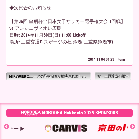
◆次試合のお知らせ
【第36回 皇后杯全日本女子サッカー選手権大会 1回戦】
vs アンジュヴィオレ広島
日時: 2014年11月30日(日) 11:00 kickoff
場所: 三重交通G スポーツの杜 鈴鹿(三重県鈴鹿市)
2014-11-04 01:23
tomi
NHK WORLD ニュースの取材映像が放映されました。
祝 三冠達成の報告
NORDDEA Hokkaido 2025 SPONSORS
▶