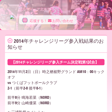
ノルディーア北海道
応援する！
お問い合わせ
ノ
2014年チャレンジリーグ参入戦結果のお
知らせ
ル
【2014チャレンジリーグ参入チーム決定戦第1試合】
デ
2014年11月2日（日）時之栖裾野グランド AM10：00キック
オフ
vs つくばフットボールクラブ
ィ
2-1（前半2-0 後半0-1）
前半8分 鳴海若菜（NORD）
前半9分 山崎優菜（NORD）
ー