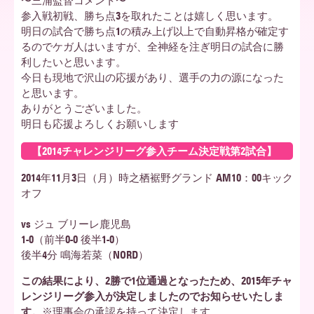
〜三浦監督コメント〜
参入戦初戦、勝ち点3を取れたことは嬉しく思います。
ア
明日の試合で勝ち点1の積み上げ以上で自動昇格が確定す
るのでケガ人はいますが、全神経を注ぎ明日の試合に勝
利したいと思います。
今日も現地で沢山の応援があり、選手の力の源になった
北
と思います。
ありがとうございました。
明日も応援よろしくお願いします
海
【2014チャレンジリーグ参入チーム決定戦第2試合】
2014年11月3日（月）時之栖裾野グランド AM10：00キック
道
オフ
vs ジュ ブリーレ鹿児島
1-0（前半0-0 後半1-0）
後半4分 鳴海若菜（NORD）
この結果により、2勝で1位通過となったため、2015年チャ
レンジリーグ参入が決定しましたのでお知らせいたしま
す。
※理事会の承認を持って決定します。