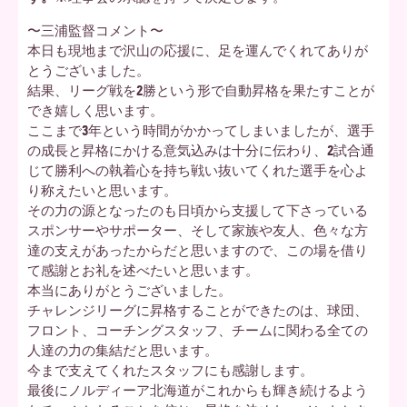
〜三浦監督コメント〜
本日も現地まで沢山の応援に、足を運んでくれてありが
とうございました。
結果、リーグ戦を2勝という形で自動昇格を果たすことが
でき嬉しく思います。
ここまで3年という時間がかかってしまいましたが、選手
の成長と昇格にかける意気込みは十分に伝わり、2試合通
じて勝利への執着心を持ち戦い抜いてくれた選手を心よ
り称えたいと思います。
その力の源となったのも日頃から支援して下さっている
スポンサーやサポーター、そして家族や友人、色々な方
達の支えがあったからだと思いますので、この場を借り
て感謝とお礼を述べたいと思います。
本当にありがとうございました。
チャレンジリーグに昇格することができたのは、球団、
フロント、コーチングスタッフ、チームに関わる全ての
人達の力の集結だと思います。
今まで支えてくれたスタッフにも感謝します。
最後にノルディーア北海道がこれからも輝き続けるよう