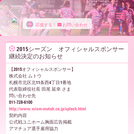
ノルディーア北海道
応援する！
お問い合わせ
ノ
2015シーズン オフィシャルスポンサー
継続決定のお知らせ
ル
【2015オフィシャルスポンサー】
株式会社 ムトウ
デ
札幌市北区北11条西4丁目1番地
代表取締役社長 田尾 延幸 さま
問い合わせ先
ィ
011-728-6100
http://www.wism-mutoh.co.jp/splash.html
契約内容
公式戦ユニホーム胸面広告掲載
ー
アマチュア選手雇用協力