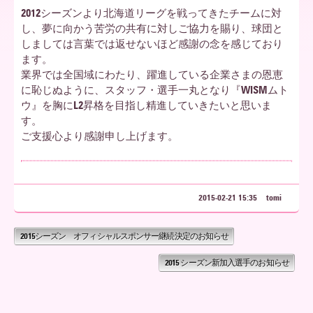
2012シーズンより北海道リーグを戦ってきたチームに対
し、夢に向かう苦労の共有に対しご協力を賜り、球団と
ア
しましては言葉では返せないほど感謝の念を感じており
ます。
業界では全国域にわたり、躍進している企業さまの恩恵
北
に恥じぬように、スタッフ・選手一丸となり『WISMムト
ウ』を胸にL2昇格を目指し精進していきたいと思いま
す。
ご支援心より感謝申し上げます。
海
道
2015-02-21 15:35
tomi
2015シーズン オフィシャルスポンサー継続決定のお知らせ
2015 シーズン新加入選手のお知らせ