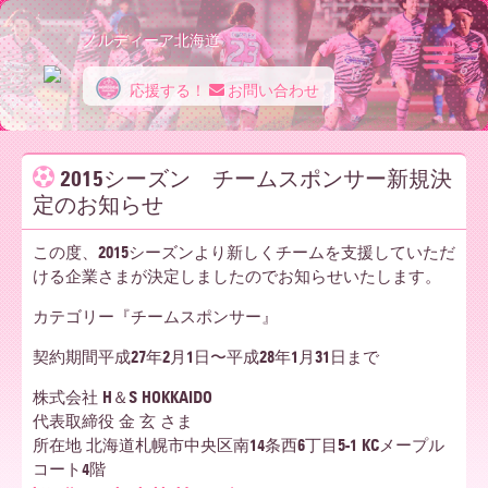
ノルディーア北海道
応援する！
お問い合わせ
ノ
2015シーズン チームスポンサー新規決
定のお知らせ
ル
この度、2015シーズンより新しくチームを支援していただ
ける企業さまが決定しましたのでお知らせいたします。
デ
カテゴリー『チームスポンサー』
契約期間平成27年2月1日〜平成28年1月31日まで
ィ
株式会社 H＆S HOKKAIDO
代表取締役 金 玄 さま
所在地 北海道札幌市中央区南14条西6丁目5-1 KCメープル
ー
コート4階