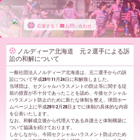
ノルディーア北海道
応援する！
お問い合わせ
ノ
ノルディーア北海道 元２選手による訴
訟の和解について
ル
一般社団法人ノルディーア北海道は、元二選手からの訴
訟について平成28年11月24日に和解致しました。
デ
当球団は、セクシャルハラスメントの防止等に関する従
前の措置が不十分であったことを認め、今後セクシャル
ハラスメント防止のために新たな体制を整え、球団ホー
ィ
ムページ上に平成29年2月28日までに体制の具体的な内容
を公表いたします。
なお、和解成立後から代理人である弁護士と体制構築に
ついて協議を続けております。
ー
しかしながら、今回セクシャルハラスメント防止のため