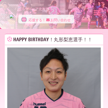
ノルディーア北海道
応援する！
お問い合わせ
ノ
HAPPY BIRTHDAY！丸形梨恵選手！！
ル
デ
ィ
ー