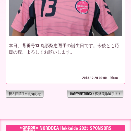
ア
北
本日、背番号13 丸形梨恵選手の誕生日です。今後とも応
援の程、よろしくお願いします。
海
2018-12-20 00:00
hiroe
道
新入団選手のお知らせ
HAPPY BIRTHDAY！深沢美希選手！！
NORDDEA Hokkaido 2025 SPONSORS