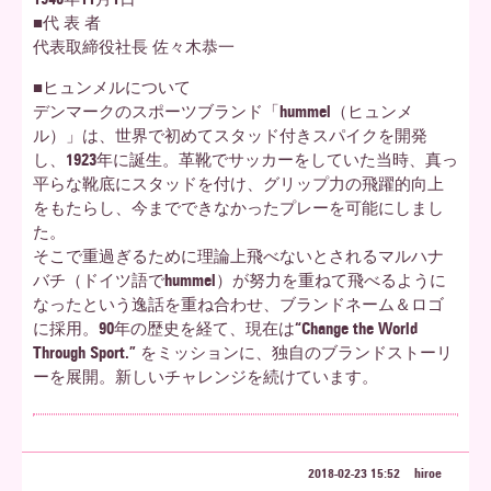
■代 表 者
代表取締役社長 佐々木恭一
■ヒュンメルについて
デンマークのスポーツブランド「hummel（ヒュンメ
ル）」は、世界で初めてスタッド付きスパイクを開発
し、1923年に誕生。革靴でサッカーをしていた当時、真っ
平らな靴底にスタッドを付け、グリップ力の飛躍的向上
をもたらし、今までできなかったプレーを可能にしまし
た。
そこで重過ぎるために理論上飛べないとされるマルハナ
バチ（ドイツ語でhummel）が努力を重ねて飛べるように
なったという逸話を重ね合わせ、ブランドネーム＆ロゴ
に採用。90年の歴史を経て、現在は“Change the World
Through Sport.” をミッションに、独自のブランドストーリ
ーを展開。新しいチャレンジを続けています。
2018-02-23 15:52
hiroe