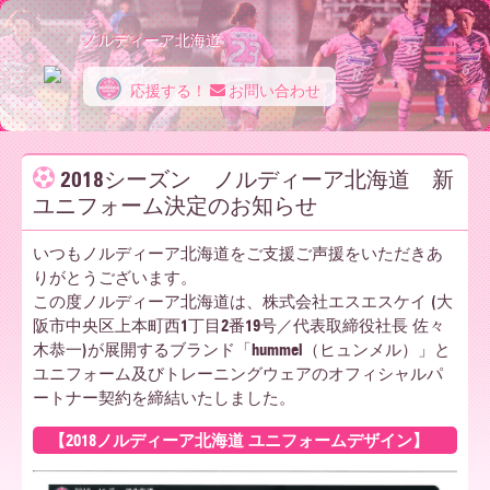
ノルディーア北海道
応援する！
お問い合わせ
ノ
2018シーズン ノルディーア北海道 新
ユニフォーム決定のお知らせ
ル
いつもノルディーア北海道をご支援ご声援をいただきあ
りがとうございます。
デ
この度ノルディーア北海道は、株式会社エスエスケイ (大
阪市中央区上本町西1丁目2番19号／代表取締役社長 佐々
木恭一)が展開するブランド「hummel（ヒュンメル）」と
ィ
ユニフォーム及びトレーニングウェアのオフィシャルパ
ートナー契約を締結いたしました。
【2018ノルディーア北海道 ユニフォームデザイン】
ー