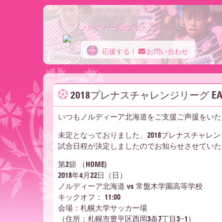
ノルディーア北海道
応援する！
お問い合わせ
ノ
2018プレナスチャレンジリーグ E
ル
いつもノルディーア北海道をご支援ご声援をいた
未定となっておりました、2018プレナスチャレンジ
デ
試合日程が決定しましたのでお知らせさせていた
第2節 （HOME)
ィ
2018年4月22日（日）
ノルディーア北海道 vs 常盤木学園高等学校
キックオフ： 11:00
会場：札幌大学サッカー場
（住所：札幌市豊平区西岡3条7丁目3−1）