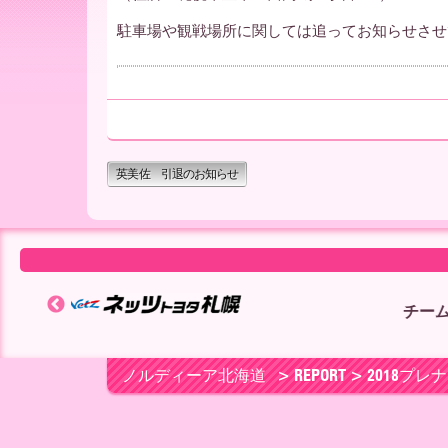
ー
駐車場や観戦場所に関しては追ってお知らせさせ
ア
北
英美佐 引退のお知らせ
海
道
チームパートナー ▶
ノルディーア北海道
> REPORT > 201