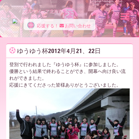
ノルディーア北海道
応援する！
お問い合わせ
ノ
ゆうゆう杯2012年4月21、22日
ル
登別で行われました『ゆうゆう杯』に参加しました。
優勝という結果で終わることができ、開幕へ向け良い流
れができました。
デ
応援にきてくださった皆様ありがとうございました。
ィ
ー