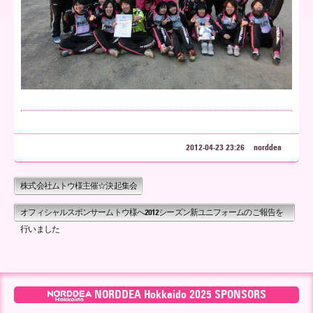
ア
北
海
2012-04-23 23:26
norddea
株式会社ムトウ様主催☆決起集会
道
オフィシャルスポンサームトウ様へ2012シーズン新ユニフォームのご報告を
行いました
NORDDEA Hokkaido 2025 SPONSORS