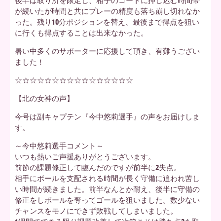
後半は取り所を限定し、相手のコートに押し込む時間帯
が続いたが時間と共にプレーの精度も落ち崩し切れなか
った。残り10分ポジションを替え、最後まで得点を狙い
に行くも得点することは出来なかった。
暑い中多くのサポーターに応援して頂き、有難うござい
ました！
☆☆☆☆☆☆☆☆☆☆☆☆☆☆☆☆
【北の女神の声】
今号は副キャプテン『今中悠莉選手』の声をお届けしま
す。
～今中悠莉選手コメント～
いつも熱いご声援ありがとうございます。
前節の課題修正して臨んだのですが前半に2失点。
相手にボールを支配される時間が長く守備に追われ苦し
い時間が続きました。前半なんとか耐え、後半に守備の
修正をしボールを奪ってゴールを狙いました。数少ない
チャンスをモノにできず敗戦してしまいました。