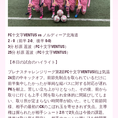
ア
北
FC十文字VENTUS vs ノルディーア北海道
2 - 0（前半 2-0、後半 0-0)
3分 杉原 遥波（FC十文字VENTUS）
海
25分 杉原 遥波（FC十文字VENTUS）
【本日の試合のハイライト】
道
プレナスチャレンジリーグ第2節FC十文字VENTUS戦は気温
24度の中キックオフ。前節先制点を取られているだけに
前半集中したかったが単純な縦パスに対する対応が遅れ
PKを献上。苦しい立ち上がりとなった。その後、前から
取りに行くも上手く間を取られ全体的に間延びしてしま
い、取り所が定まらない時間帯が続いた。そして前節同
様、相手の最初のCKのこぼれ玉を寄せきれず失点。主導
権は握られたが相手シュート2本で2失点は今後の課題。