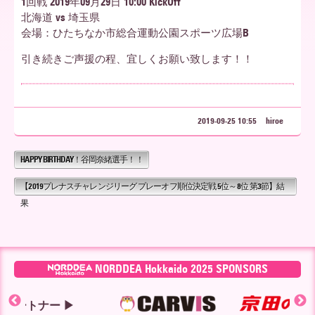
1回戦 2019年09月29日 10:00 KickOff
北海道 vs 埼玉県
ア
会場：ひたちなか市総合運動公園スポーツ広場B
引き続きご声援の程、宜しくお願い致します！！
北
2019-09-25 10:55
hiroe
海
HAPPY BIRTHDAY！谷岡奈緒選手！！
【2019プレナスチャレンジリーグ プレーオフ順位決定戦 5位～8位 第3節】結
道
果
NORDDEA Hokkaido 2025 SPONSORS
ー ▶