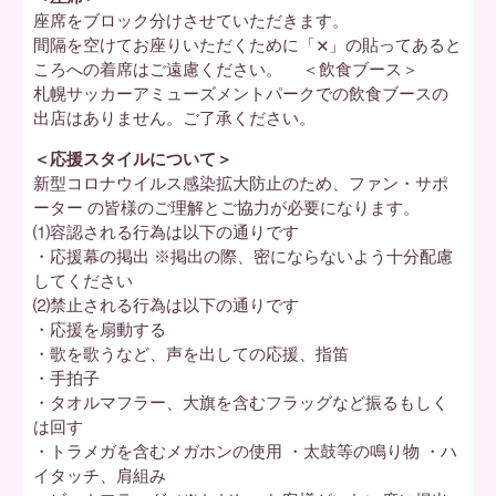
座席をブロック分けさせていただきます。
間隔を空けてお座りいただくために「×」の貼ってあると
ころへの着席はご遠慮ください。 ＜飲食ブース＞
札幌サッカーアミューズメントパークでの飲食ブースの
出店はありません。ご了承ください。
＜応援スタイルについて＞
新型コロナウイルス感染拡大防止のため、ファン・サポ
ーター の皆様のご理解とご協力が必要になります。
⑴容認される行為は以下の通りです
・応援幕の掲出 ※掲出の際、密にならないよう十分配慮
してください
⑵禁止される行為は以下の通りです
・応援を扇動する
・歌を歌うなど、声を出しての応援、指笛
・手拍子
・タオルマフラー、大旗を含むフラッグなど振るもしく
は回す
・トラメガを含むメガホンの使用 ・太鼓等の鳴り物 ・ハ
イタッチ、肩組み