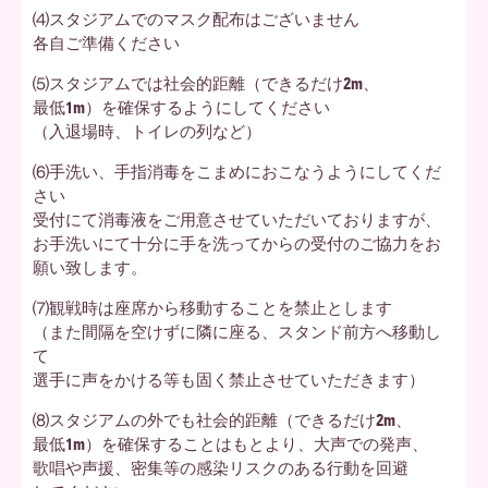
⑷スタジアムでのマスク配布はございません
各自ご準備ください
⑸スタジアムでは社会的距離（できるだけ2m、
最低1m）を確保するようにしてください
（入退場時、トイレの列など）
⑹手洗い、手指消毒をこまめにおこなうようにしてくだ
さい
受付にて消毒液をご用意させていただいておりますが、
お手洗いにて十分に手を洗ってからの受付のご協力をお
願い致します。
⑺観戦時は座席から移動することを禁止とします
（また間隔を空けずに隣に座る、スタンド前方へ移動し
て
選手に声をかける等も固く禁止させていただきます）
⑻スタジアムの外でも社会的距離（できるだけ2m、
最低1m）を確保することはもとより、大声での発声、
歌唱や声援、密集等の感染リスクのある行動を回避