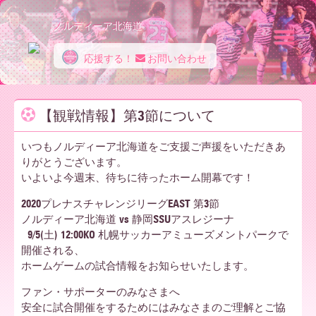
ノルディーア北海道
応援する！
お問い合わせ
ノ
【観戦情報】第3節について
ル
いつもノルディーア北海道をご支援ご声援をいただきあ
りがとうございます。
いよいよ今週末、待ちに待ったホーム開幕です！
デ
2020プレナスチャレンジリーグEAST 第3節
ノルディーア北海道 vs 静岡SSUアスレジーナ
9/5(土) 12:00KO 札幌サッカーアミューズメントパークで
ィ
開催される、
ホームゲームの試合情報をお知らせいたします。
ファン・サポーターのみなさまへ
ー
安全に試合開催をするためにはみなさまのご理解とご協