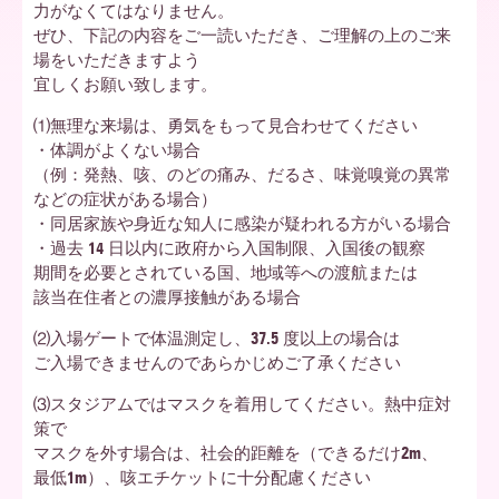
力がなくてはなりません。
ぜひ、下記の内容をご一読いただき、ご理解の上のご来
ア
場をいただきますよう
宜しくお願い致します。
⑴無理な来場は、勇気をもって見合わせてください
北
・体調がよくない場合
（例：発熱、咳、のどの痛み、だるさ、味覚嗅覚の異常
などの症状がある場合）
海
・同居家族や身近な知人に感染が疑われる方がいる場合
・過去 14 日以内に政府から入国制限、入国後の観察
期間を必要とされている国、地域等への渡航または
該当在住者との濃厚接触がある場合
道
⑵入場ゲートで体温測定し、37.5 度以上の場合は
ご入場できませんのであらかじめご了承ください
⑶スタジアムではマスクを着用してください。熱中症対
策で
マスクを外す場合は、社会的距離を（できるだけ2m、
最低1m）、咳エチケットに十分配慮ください