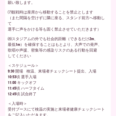
願い致します。
⑺観戦時は座席から移動することを禁止とします
（また間隔を空けずに隣に座る、スタンド前方へ移動し
て
選手に声をかける等も固く禁止させていただきます）
⑻スタジアムの外でも社会的距離（できるだけ2m、
最低1m）を確保することはもとより、大声での発声、
歌唱や声援、密集等の感染リスクのある行動を回避
してください
＜スケジュール＞
9:30 開場 検温、来場者チェックシート提出、入場
10:53頃 選手入場
11:00 キックオフ
11:45頃 ハーフタイム
12:45頃 試合終了
＜入場時＞
受付ブースにて検温の実施と来場者健康チェックシート
をご記入いただきます。