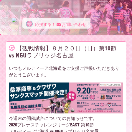
ノルディーア北海道
応援する！
お問い合わせ
ノ
【観戦情報】９月２０日（日）第10節
vs NGUラブリッジ名古屋
ル
いつもノルディーア北海道をご支援ご声援いただきあり
がとうございます。
デ
ィ
今週末の開催試合についてのお知らせです。
ー
2020プレナスチャレンジリーグEAST 第10節
ノルディーア北海道 vs NGUラブリッジ名古屋