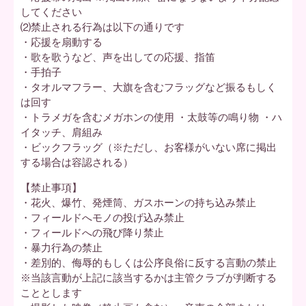
してください
⑵禁止される行為は以下の通りです
・応援を扇動する
・歌を歌うなど、声を出しての応援、指笛
・手拍子
・タオルマフラー、大旗を含むフラッグなど振るもしく
は回す
・トラメガを含むメガホンの使用 ・太鼓等の鳴り物 ・ハ
イタッチ、肩組み
・ビックフラッグ（※ただし、お客様がいない席に掲出
する場合は容認される）
【禁止事項】
・花火、爆竹、発煙筒、ガスホーンの持ち込み禁止
・フィールドへモノの投げ込み禁止
・フィールドへの飛び降り禁止
・暴力行為の禁止
・差別的、侮辱的もしくは公序良俗に反する言動の禁止
※当該言動が上記に該当するかは主管クラブが判断する
こととします