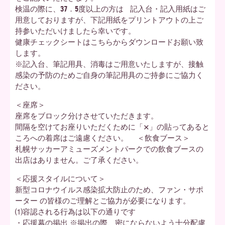
検温の際に、37．5度以上の方は 記入台・記入用紙はご
用意しておりますが、下記用紙をプリントアウトの上ご
持参いただいけましたら幸いです。
健康チェックシートはこちらからダウンロードお願い致
します。
※記入台、筆記用具、消毒はご用意いたしますが、接触
感染の予防のためご自身の筆記用具のご持参にご協力く
ださい。
＜座席＞
座席をブロック分けさせていただきます。
間隔を空けてお座りいただくために「×」の貼ってあると
ころへの着席はご遠慮ください。 ＜飲食ブース＞
札幌サッカーアミューズメントパークでの飲食ブースの
出店はありません。ご了承ください。
＜応援スタイルについて＞
新型コロナウイルス感染拡大防止のため、ファン・サポ
ーター の皆様のご理解とご協力が必要になります。
⑴容認される行為は以下の通りです
・応援幕の掲出 ※掲出の際、密にならないよう十分配慮