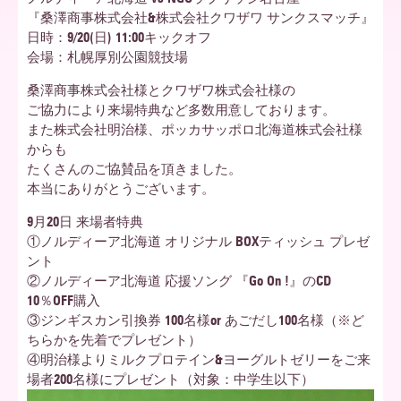
『桑澤商事株式会社&株式会社クワザワ サンクスマッチ』
日時：9/20(日) 11:00キックオフ
ア
会場：札幌厚別公園競技場
桑澤商事株式会社様とクワザワ株式会社様の
北
ご協力により来場特典など多数用意しております。
また株式会社明治様、ポッカサッポロ北海道株式会社様
からも
たくさんのご協賛品を頂きました。
海
本当にありがとうございます。
9月20日 来場者特典
①ノルディーア北海道 オリジナル BOXティッシュ プレゼ
道
ント
②ノルディーア北海道 応援ソング 『Go On !』のCD
10％OFF購入
③ジンギスカン引換券 100名様or あごだし100名様（※ど
ちらかを先着でプレゼント）
④明治様よりミルクプロテイン&ヨーグルトゼリーをご来
場者200名様にプレゼント（対象：中学生以下）