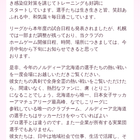
き感染症対策を講じてトレーニングも好調に
スタートしています。選手たちは生き生きと皆、笑顔あ
ア
ふれる中、和気藹々毎日過ごしています。
リーグから本年度の試合日程も発表されましたが、札幌
では一部まだ調整が残っており、当クラブの
北
ホームゲーム開催日程、時間、場所につきましては、今
月中旬から下旬にお知らせできると思って
おります。
海
是非、今年のノルディーア北海道の選手たちの熱い戦い
を一度会場にお越しいただきご覧ください。
彼女たちの真剣で全身全霊の熱い戦いをご覧いただけた
道
ら、間違いなく、熱烈なファンに、虜（とりこ）
になることでしょう。北海道から唯一、日本女子サッカ
ーアマチュアリーグ最高峰、なでしこリーグに
参戦している唯一のクラブチーム、ノルディーア北海道
の選手たちはサッカーだけをやっていればよい
プロ選手とは違うのです。また一企業が所有する実業団
選手でもありません。
彼女たちは、日中は地域社会で仕事、生活で活躍し、そ