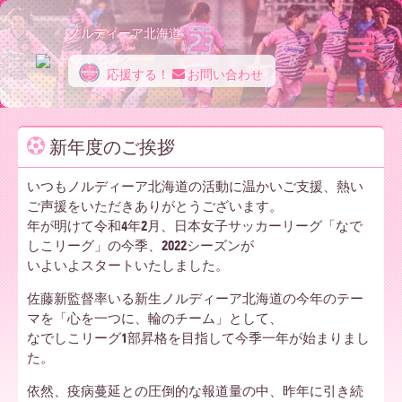
ノルディーア北海道
応援する！
お問い合わせ
ノ
新年度のご挨拶
ル
いつもノルディーア北海道の活動に温かいご支援、熱い
ご声援をいただきありがとうございます。
年が明けて令和4年2月、日本女子サッカーリーグ「なで
デ
しこリーグ」の今季、2022シーズンが
いよいよスタートいたしました。
佐藤新監督率いる新生ノルディーア北海道の今年のテー
ィ
マを「心を一つに、輪のチーム」として、
なでしこリーグ1部昇格を目指して今季一年が始まりまし
た。
ー
依然、疫病蔓延との圧倒的な報道量の中、昨年に引き続