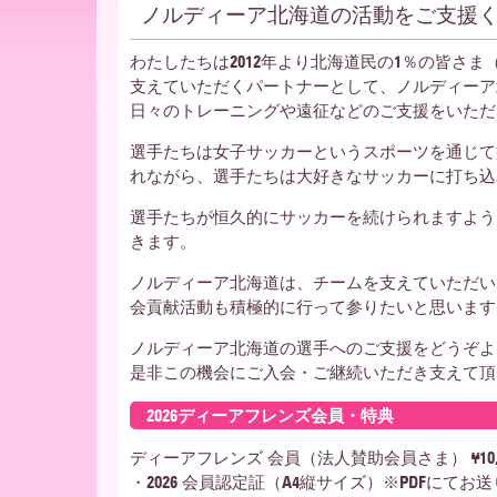
ー
ノルディーア北海道の活動をご支援
ア
わたしたちは2012年より北海道民の1％の皆さま（49
支えていただくパートナーとして、ノルディーア
日々のトレーニングや遠征などのご支援をいただ
北
選手たちは女子サッカーというスポーツを通じて
れながら、選手たちは大好きなサッカーに打ち込
選手たちが恒久的にサッカーを続けられますよう
海
きます。
ノルディーア北海道は、チームを支えていただい
会貢献活動も積極的に行って参りたいと思います
道
ノルディーア北海道の選手へのご支援をどうぞよ
是非この機会にご入会・ご継続いただき支えて頂
2026ディーアフレンズ会員・特典
ディーアフレンズ 会員（法人賛助会員さま） ¥10,
・2026 会員認定証（A4縦サイズ）※PDFにてお