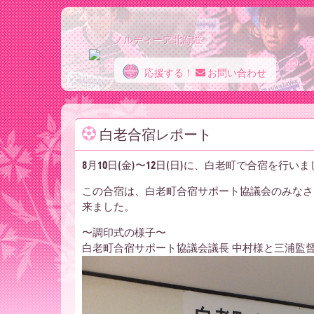
ノルディーア北海道
応援する！
お問い合わせ
ノ
白老合宿レポート
ル
8月10日(金)〜12日(日)に、白老町で合宿を行い
この合宿は、白老町合宿サポート協議会のみなさ
デ
来ました。
〜調印式の様子〜
ィ
白老町合宿サポート協議会議長 中村様と三浦監