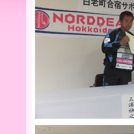
ー
ア
北
海
道