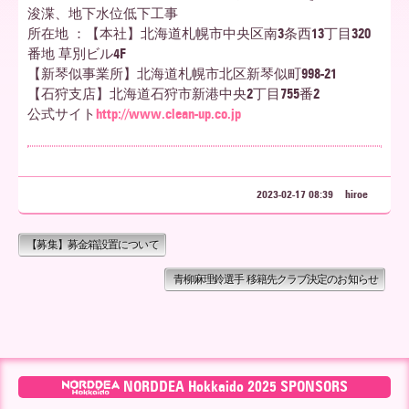
浚渫、地下水位低下工事
所在地 ：【本社】北海道札幌市中央区南3条西13丁目320
ア
番地 草別ビル4F
【新琴似事業所】北海道札幌市北区新琴似町998-21
【石狩支店】北海道石狩市新港中央2丁目755番2
北
公式サイト
http://www.clean-up.co.jp
海
2023-02-17 08:39
hiroe
【募集】募金箱設置について
道
青柳麻理鈴選手 移籍先クラブ決定のお知らせ
NORDDEA Hokkaido 2025 SPONSORS