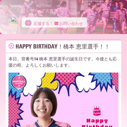
ノルディーア北海道
応援する！
お問い合わせ
ノ
HAPPY BIRTHDAY！橋本 恵里選手！！
ル
本日、背番号14 橋本 恵里選手の誕生日です。今後とも応
援の程、よろしくお願いします。
デ
ィ
ー