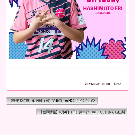
ア
北
海
道
2023-06-01 00:00
hiroe
【来場者特典】6月4日（日）第10節 vs FCふじざくら山梨
【観戦情報】6月4日（日）第10節 vsＦＣふじざくら山梨