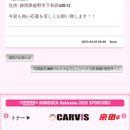
住所: 静岡県裾野市下和田420-12
ア
今節も熱い応援を宜しくお願い致します！！
北
2023-04-26 09:00
hiroe
海
退団のお知らせ
写真販売 2023プレナスなでしこリーグ２部 第4節 発売中！！
道
NORDDEA Hokkaido 2025 SPONSORS
ー ▶