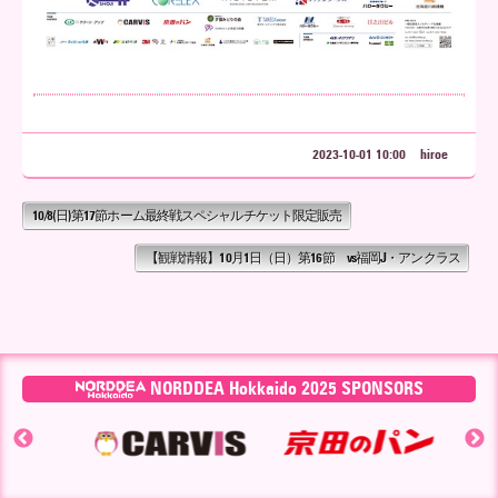
2023-10-01 10:00
hiroe
10/8(日)第17節ホーム最終戦スペシャルチケット限定販売
【観戦情報】10月1日（日）第16節 vs福岡J・アンクラス
NORDDEA Hokkaido 2025 SPONSORS
▶