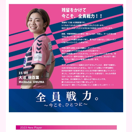
ア
北
海
道