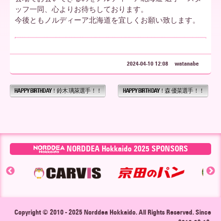
ッフ一同、心よりお待ちしております。
今後ともノルディーア北海道を宜しくお願い致します。
ア
北
2024-04-10 12:08
watanabe
HAPPY BIRTHDAY！鈴木 璃萊選手！！
HAPPY BIRTHDAY！森 優菜選手！！
海
道
NORDDEA Hokkaido 2025 SPONSORS
▶
Copyright © 2010 - 2025
Norddea Hokkaido
. All Rights Reserved. Since