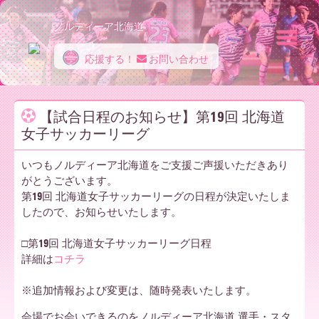
ノルディーア北海道
応援する！
お問い合わせ
ノ
【試合日程のお知らせ】第19回 北海道
女子サッカーリーグ
ル
いつもノルディーア北海道をご支援ご声援いただきあり
がとうございます。
デ
第19回 北海道女子サッカーリーグの日程が決定いたしま
したので、お知らせいたします。
ィ
□第19回 北海道女子サッカーリーグ日程
詳細は
コチラ
※追加情報および変更は、随時発表いたします。
ー
会場でお会いできるのをノルディーア北海道 選手・スタ