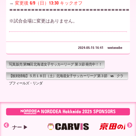
→
変更後 6/9（日）13:30 キックオフ
=================================
ア
※試合会場に変更はありません。
北
2024-05-15 16:41
watanabe
海
写真販売 第19回 北海道女子サッカーリーグ 第３節 発売中！！
【観戦情報】５月１８日（土）北海道女子サッカーリーグ 第３節 vs クラ
道
ブフィールズ・リンダ
NORDDEA Hokkaido 2025 SPONSORS
ー ▶