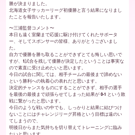
勝が決まりました。
北海道女子サッカーリーグ初優勝と言う結果になりまし
ア
たことを報告いたします。
〜三浦監督コメント〜
本日も遠く室蘭まで応援に駆け付けてくれたサポータ
北
ー、そしてスポンサーの皆様、ありがとうございまし
た。
自力で優勝を勝ち取ることができずとても悔しい思いで
海
すが、1試合を残して優勝が決定したということは事実な
ので素直に受け止めたいと思います。
今日の試合に関しては、相手チームの最後まで諦めない
という勝利への執着心の表れだと思います。
道
決定的チャンスをものにすることができず、相手の選手
を最後の最後まで頑張らせてしまった結果が 0-1 という敗
戦に繋がったと思います。
今日のような戦いの中でも、しっかりと結果に結びつけ
ないことにはチャレンジリーグ昇格という目標は遠のい
てしまうので、
明後日からまた気持ちを切り替えてトレーニングに臨み
たいと思います。