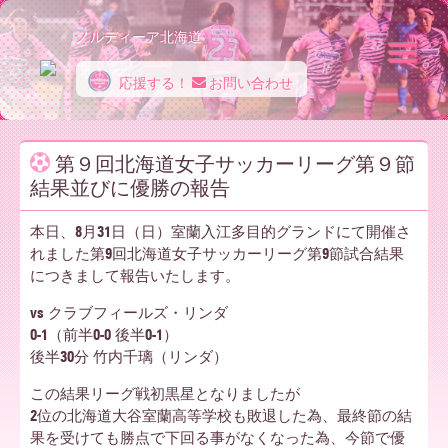
ノルディーア北海道
応援する！
お問い合わせ
ノ
第９回北海道女子サッカーリーグ第９節
結果並びに優勝の報告
ル
本日、8月31日（日）室蘭入江多目的グランドにて開催さ
れました第9回北海道女子サッカーリーグ第9節試合結果
デ
につきまして報告いたします。
vs クラブフィールズ・リンダ
0-1（前半0-0 後半0-1）
ィ
後半30分 竹内千璃（リンダ）
この結果リーグ戦初黒星となりましたが
2位の北海道大谷室蘭高等学校も敗退した為、最終節の結
ー
果を受けても勝点で下回る事がなくなった為、今節で優