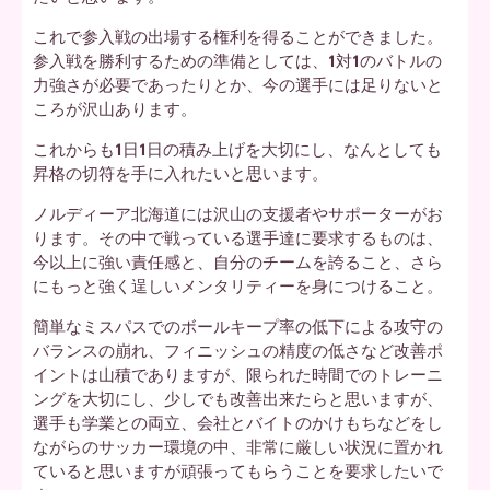
これで参入戦の出場する権利を得ることができました。
参入戦を勝利するための準備としては、1対1のバトルの
力強さが必要であったりとか、今の選手には足りないと
ころが沢山あります。
これからも1日1日の積み上げを大切にし、なんとしても
昇格の切符を手に入れたいと思います。
ノルディーア北海道には沢山の支援者やサポーターがお
ります。その中で戦っている選手達に要求するものは、
今以上に強い責任感と、自分のチームを誇ること、さら
にもっと強く逞しいメンタリティーを身につけること。
簡単なミスパスでのボールキープ率の低下による攻守の
バランスの崩れ、フィニッシュの精度の低さなど改善ポ
イントは山積でありますが、限られた時間でのトレーニ
ングを大切にし、少しでも改善出来たらと思いますが、
選手も学業との両立、会社とバイトのかけもちなどをし
ながらのサッカー環境の中、非常に厳しい状況に置かれ
ていると思いますが頑張ってもらうことを要求したいで