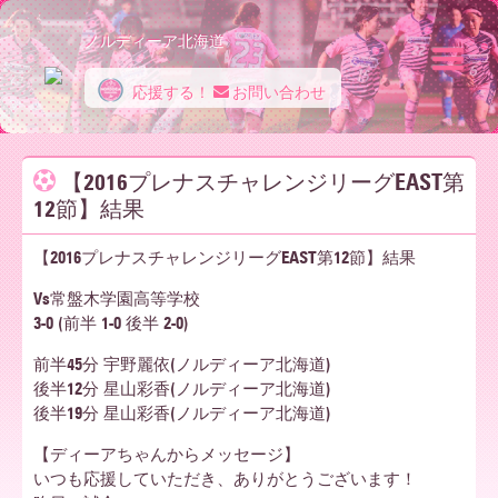
ノルディーア北海道
応援する！
お問い合わせ
ノ
【2016プレナスチャレンジリーグEAST第
12節】結果
ル
【2016プレナスチャレンジリーグEAST第12節】結果
デ
Vs常盤木学園高等学校
3-0 (前半 1-0 後半 2-0)
前半45分 宇野麗依(ノルディーア北海道)
ィ
後半12分 星山彩香(ノルディーア北海道)
後半19分 星山彩香(ノルディーア北海道)
【ディーアちゃんからメッセージ】
ー
いつも応援していただき、ありがとうございます！