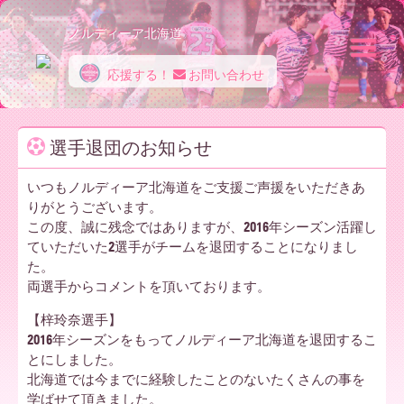
ノルディーア北海道
応援する！
お問い合わせ
ノ
選手退団のお知らせ
ル
いつもノルディーア北海道をご支援ご声援をいただきあ
りがとうございます。
この度、誠に残念ではありますが、2016年シーズン活躍し
デ
ていただいた2選手がチームを退団することになりまし
た。
両選手からコメントを頂いております。
ィ
【梓玲奈選手】
2016年シーズンをもってノルディーア北海道を退団するこ
とにしました。
ー
北海道では今までに経験したことのないたくさんの事を
学ばせて頂きました。