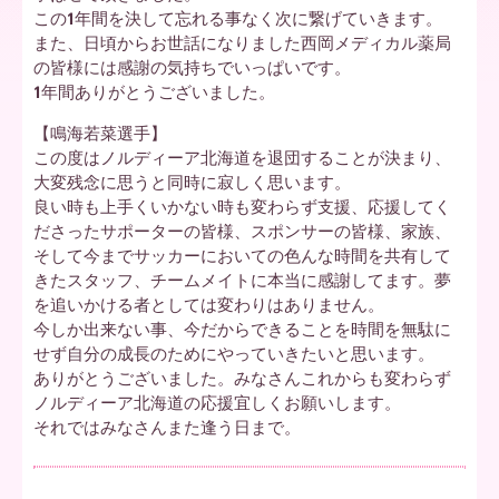
この1年間を決して忘れる事なく次に繋げていきます。
また、日頃からお世話になりました西岡メディカル薬局
ア
の皆様には感謝の気持ちでいっぱいです。
1年間ありがとうございました。
【鳴海若菜選手】
北
この度はノルディーア北海道を退団することが決まり、
大変残念に思うと同時に寂しく思います。
良い時も上手くいかない時も変わらず支援、応援してく
海
ださったサポーターの皆様、スポンサーの皆様、家族、
そして今までサッカーにおいての色んな時間を共有して
きたスタッフ、チームメイトに本当に感謝してます。夢
道
を追いかける者としては変わりはありません。
今しか出来ない事、今だからできることを時間を無駄に
せず自分の成長のためにやっていきたいと思います。
ありがとうございました。みなさんこれからも変わらず
ノルディーア北海道の応援宜しくお願いします。
それではみなさんまた逢う日まで。