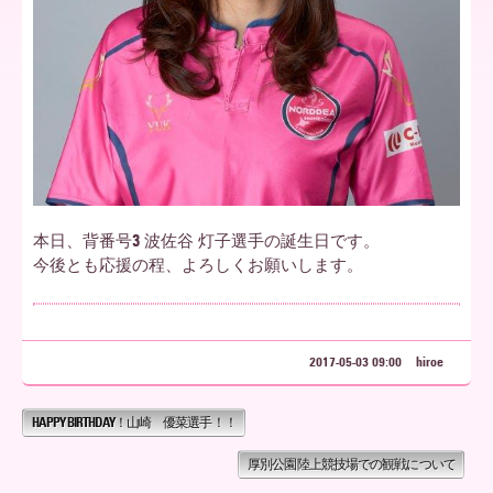
ア
北
海
本日、背番号3 波佐谷 灯子選手の誕生日です。
今後とも応援の程、よろしくお願いします。
道
2017-05-03 09:00
hiroe
HAPPY BIRTHDAY！山崎 優菜選手！！
厚別公園陸上競技場での観戦について