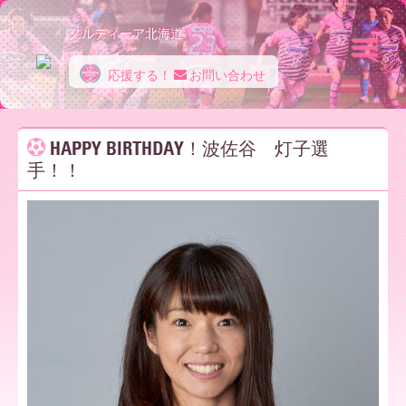
ノルディーア北海道
応援する！
お問い合わせ
ノ
HAPPY BIRTHDAY！波佐谷 灯子選
手！！
ル
デ
ィ
ー