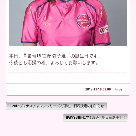
ア
北
本日、背番号15 笹野 弥子選手の誕生日です。
海
今後とも応援の程、よろしくお願いします。
道
2017-11-19 09:00
hiroe
「2017 プレナスチャレンジリーグ入替戦」 日程決定のお知らせ
HAPPY BIRTHDAY！渡邊 明日華選手！！