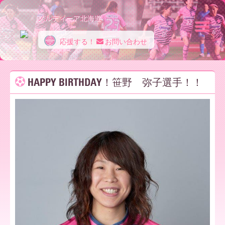
ノルディーア北海道
応援する！
お問い合わせ
ノ
HAPPY BIRTHDAY！笹野 弥子選手！！
ル
デ
ィ
ー