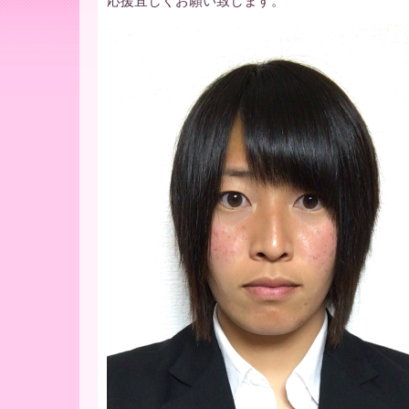
ー
応援宜しくお願い致します。
ア
北
海
道