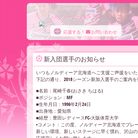
ノルディーア北海道
応援する！
お問い合わせ
ノ
新入団選手のお知らせ
ル
いつもノルディーア北海道へご支援ご声援をいた
下記の通り、2018シーズン新加入選手のご案内
デ
■名前：尾崎千春(おさき ちはる)
■ポジション：MF
■生年月日：1996年2月24日
ィ
■出身地：愛知県
■経歴：豊田レディースFC-大阪体育大学
▪コメント：この度、ノルディーア北海道でプレ
新しい環境、新しいステージに早く慣れ、沢山の