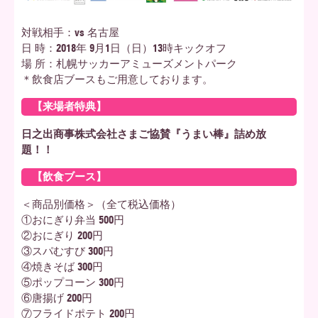
対戦相手：vs 名古屋
日 時：2018年 9月1日（日）13時キックオフ
場 所：札幌サッカーアミューズメントパーク
＊飲食店ブースもご用意しております。
【来場者特典】
日之出商事株式会社さまご協賛『うまい棒』詰め放
題！！
【飲食ブース】
＜商品別価格＞（全て税込価格）
①おにぎり弁当 500円
②おにぎり 200円
③スパむすび 300円
④焼きそば 300円
⑤ポップコーン 300円
⑥唐揚げ 200円
⑦フライドポテト 200円