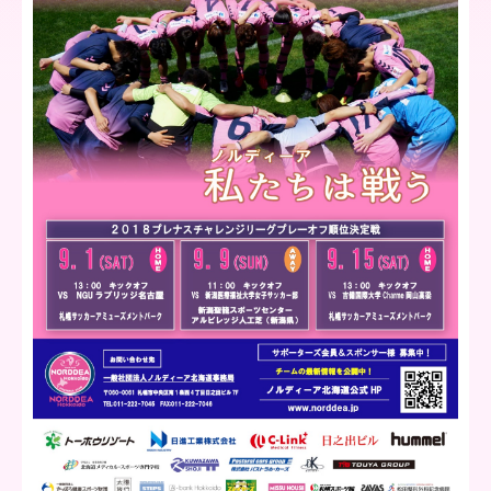
ア
北
海
道