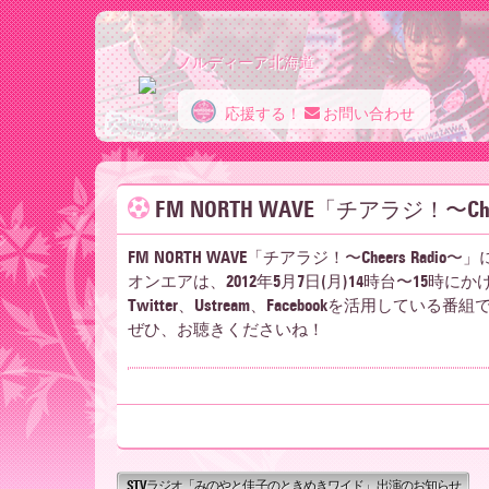
ノルディーア北海道
応援する！
お問い合わせ
ノ
FM NORTH WAVE「チアラジ！〜C
ル
FM NORTH WAVE「チアラジ！〜Cheers Ra
オンエアは、2012年5月7日(月)14時台〜15時
デ
Twitter、Ustream、Facebookを活用している番
ぜひ、お聴きくださいね！
ィ
STVラジオ「みのやと佳子のときめきワイド」出演のお知らせ