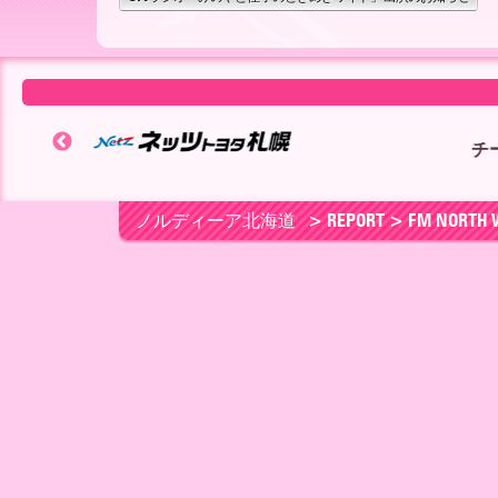
ー
ア
北
チームパートナー ▶
ノルディーア北海道
> REPORT > FM N
海
道