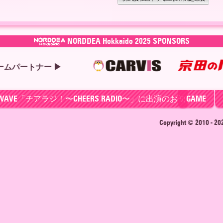
NORDDEA Hokkaido 2025 SPONSORS
ORTH WAVE「チアラジ！〜CHEERS RADIO〜」に出演のお知らせ
GAME
Copyright © 2010 - 2