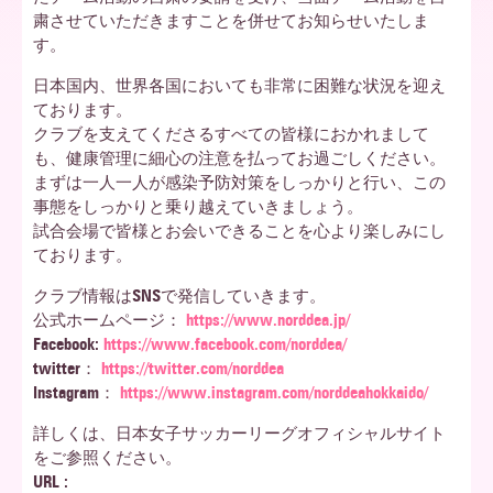
粛させていただきますことを併せてお知らせいたしま
す。
ア
日本国内、世界各国においても非常に困難な状況を迎え
ております。
北
クラブを支えてくださるすべての皆様におかれまして
も、健康管理に細心の注意を払ってお過ごしください。
まずは一人一人が感染予防対策をしっかりと行い、この
事態をしっかりと乗り越えていきましょう。
海
試合会場で皆様とお会いできることを心より楽しみにし
ております。
クラブ情報はSNSで発信していきます。
道
公式ホームページ：
https://www.norddea.jp/
Facebook:
https://www.facebook.com/norddea/
twitter：
https://twitter.com/norddea
Instagram：
https://www.instagram.com/norddeahokkaido/
詳しくは、日本女子サッカーリーグオフィシャルサイト
をご参照ください。
URL :