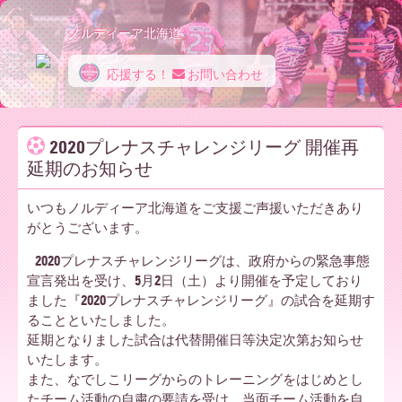
ノルディーア北海道
応援する！
お問い合わせ
ノ
2020プレナスチャレンジリーグ 開催再
延期のお知らせ
ル
いつもノルディーア北海道をご支援ご声援いただきあり
がとうございます。
デ
2020プレナスチャレンジリーグは、政府からの緊急事態
宣言発出を受け、5月2日（土）より開催を予定しており
ました『2020プレナスチャレンジリーグ』の試合を延期す
ィ
ることといたしました。
延期となりました試合は代替開催日等決定次第お知らせ
いたします。
ー
また、なでしこリーグからのトレーニングをはじめとし
たチーム活動の自粛の要請を受け、当面チーム活動を自