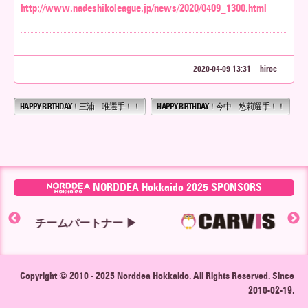
http://www.nadeshikoleague.jp/news/2020/0409_1300.html
2020-04-09 13:31
hiroe
HAPPY BIRTHDAY！三浦 唯選手！！
HAPPY BIRTHDAY！今中 悠莉選手！！
NORDDEA Hokkaido 2025 SPONSORS
トナー ▶
Copyright © 2010 - 2025
Norddea Hokkaido
. All Rights Reserved. Since
2010-02-19.