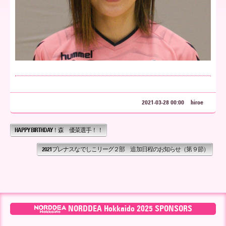
ア
北
海
2021-03-28 00:00
hiroe
HAPPY BIRTHDAY！森 優菜選手！！
道
2021プレナスなでしこリーグ２部 追加日程のお知らせ（第９節）
NORDDEA Hokkaido 2025 SPONSORS