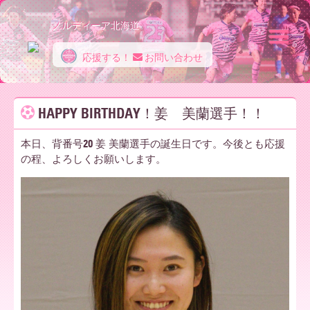
ノルディーア北海道
応援する！
お問い合わせ
ノ
HAPPY BIRTHDAY！姜 美蘭選手！！
ル
本日、背番号20 姜 美蘭選手の誕生日です。今後とも応援
の程、よろしくお願いします。
デ
ィ
ー