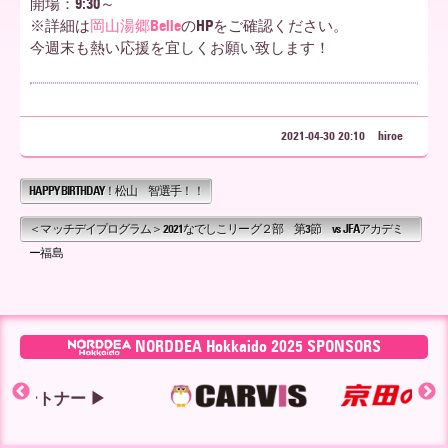
開場：9:30～
※詳細は
岡山湯郷Belle
のHPをご確認ください。
ア
今週末も熱い応援を宜しくお願い致します！
北
2021-04-30 20:10
hiroe
HAPPY BIRTHDAY！松山 智選手！！
海
＜マッチデイプログラム＞2021なでしこリーグ２部 第3節 vs JFAアカデミ
ー福島
道
NORDDEA Hokkaido 2025 SPONSORS
ー ▶