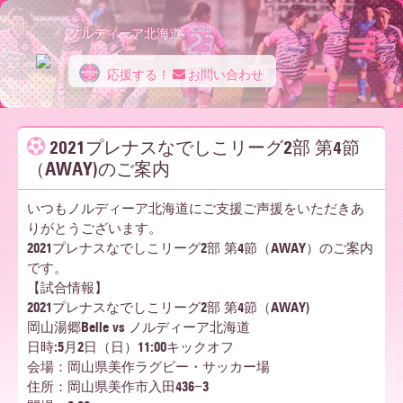
ノルディーア北海道
応援する！
お問い合わせ
ノ
2021プレナスなでしこリーグ2部 第4節
（AWAY)のご案内
ル
いつもノルディーア北海道にご支援ご声援をいただきあ
りがとうございます。
デ
2021プレナスなでしこリーグ2部 第4節（AWAY）のご案内
です。
【試合情報】
ィ
2021プレナスなでしこリーグ2部 第4節（AWAY)
岡山湯郷Belle vs ノルディーア北海道
日時:5月2日（日）11:00キックオフ
会場：岡山県美作ラグビー・サッカー場
ー
住所：岡山県美作市入田436−3