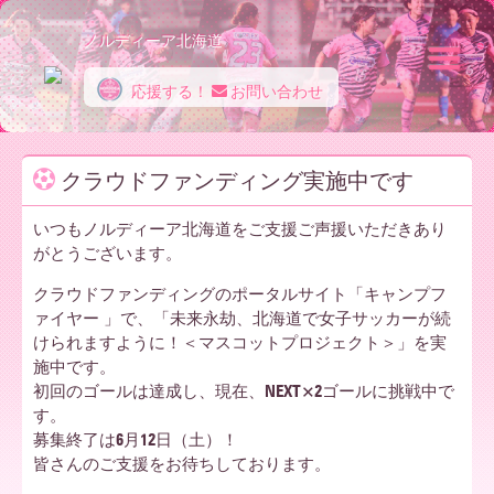
ノルディーア北海道
応援する！
お問い合わせ
ノ
クラウドファンディング実施中です
ル
いつもノルディーア北海道をご支援ご声援いただきあり
がとうございます。
デ
クラウドファンディングのポータルサイト「キャンプフ
ァイヤー 」で、「未来永劫、北海道で女子サッカーが続
けられますように！＜マスコットプロジェクト＞」を実
施中です。
ィ
初回のゴールは達成し、現在、NEXT×2ゴールに挑戦中で
す。
募集終了は6月12日（土）！
ー
皆さんのご支援をお待ちしております。