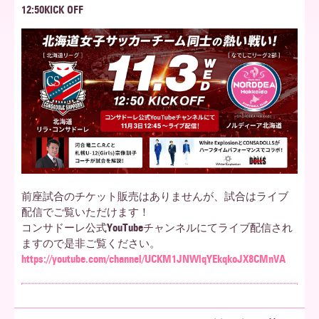
12:50KICK OFF
ア
北
海
道
前座試合のチケット販売はありませんが、試合はライブ
配信でご覧いただけます！
コンサドーレ公式YouTubeチャンネルにてライブ配信され
ますので是非ご覧ください。
https://youtube.com/channel/UCKM1JNWlqYEkqkoJX8CMnVA