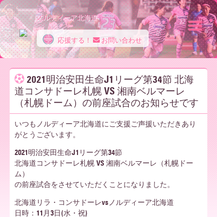
ノルディーア北海道
応援する！
お問い合わせ
ノ
2021明治安田生命J1リーグ第34節 北海
道コンサドーレ札幌 VS 湘南ベルマーレ
ル
（札幌ドーム）の前座試合のお知らせです
いつもノルディーア北海道にご支援ご声援いただきあり
デ
がとうございます。
2021明治安田生命J1リーグ第34節
北海道コンサドーレ札幌 VS 湘南ベルマーレ（札幌ドー
ィ
ム）
の前座試合をさせていただくことになりました。
ー
北海道リラ・コンサドーレvsノルディーア北海道
日時：11月3日(水・祝)