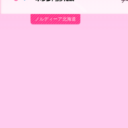
ー
チームパートナー ▶
ア
ノルディーア北海道
北
海
道