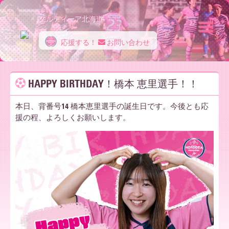
ノルディーア北海道
応援する！
お問い合わせ
ノ
HAPPY BIRTHDAY！橋本 恵里選手！！
ル
本日、背番号14 橋本恵里選手の誕生日です。今後とも応
援の程、よろしくお願いします。
デ
ィ
ー