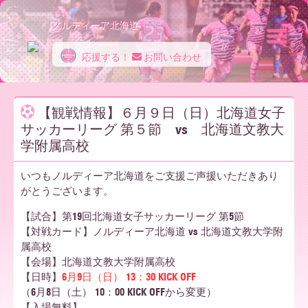
ノルディーア北海道
応援する！
お問い合わせ
ノ
【観戦情報】６月９日（日）北海道女子
サッカーリーグ 第５節 vs 北海道文教大
ル
学附属高校
いつもノルディーア北海道をご支援ご声援いただきあり
デ
がとうございます。
【試合】第19回北海道女子サッカーリーグ 第5節
【対戦カード】ノルディーア北海道 vs 北海道文教大学附
ィ
属高校
【会場】北海道文教大学附属高校
【日時】
6月9日（日） 13：30 KICK OFF
ー
（6月8日（土） 10：00 KICK OFFから変更）
【入場無料】