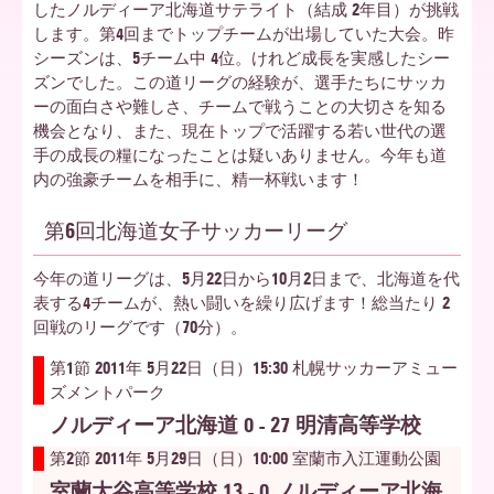
したノルディーア北海道サテライト（結成 2年目）が挑戦
します。第4回までトップチームが出場していた大会。昨
ア
シーズンは、5チーム中 4位。けれど成長を実感したシー
ズンでした。この道リーグの経験が、選手たちにサッカ
ーの面白さや難しさ、チームで戦うことの大切さを知る
機会となり、また、現在トップで活躍する若い世代の選
北
手の成長の糧になったことは疑いありません。今年も道
内の強豪チームを相手に、精一杯戦います！
海
第6回北海道女子サッカーリーグ
今年の道リーグは、5月22日から10月2日まで、北海道を代
道
表する4チームが、熱い闘いを繰り広げます！総当たり 2
回戦のリーグです（70分）。
第1節 2011年 5月22日（日）15:30 札幌サッカーアミュー
ズメントパーク
ノルディーア北海道 0 - 27 明清高等学校
第2節 2011年 5月29日（日）10:00 室蘭市入江運動公園
室蘭大谷高等学校 13 - 0 ノルディーア北海