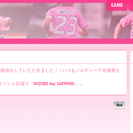
GAME
提供をしていただきました！ : いつもノルディーア北海道を
イベント広場で『MIZUBE day SAPPORO』...
Next