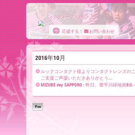
ノルディーア北海道
応援する！
お問い合わせ
ノ
2016年10月
ル
ルックコンタクト様よりコンタクトレンズのご
ご支援ご声援いただきありがとう...
デ
MIZUBE day SAPPORO : 昨日、豊平川緑地南9条
ィ
Prev