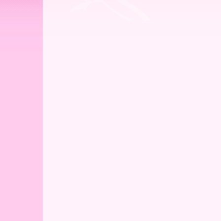
ー
ア
北
海
道