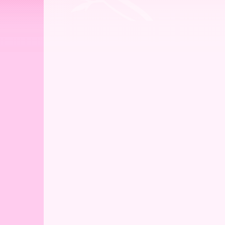
ー
ア
北
海
道