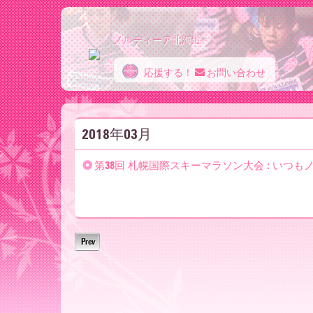
ノルディーア北海道
応援する！
お問い合わせ
ノ
2018年03月
ル
第38回 札幌国際スキーマラソン大会 : いつ
デ
Prev
ィ